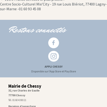
location
Centre Socio-Culturel Mix’City - 19 rue Louis Blériot, 77400 Lagny-
icon
sur-Marne -01 60 93 45 08
Restons connectés
APPLI CHESSY
Disponible sur l'App Store et PlayStore
Mairie de Chessy
32, rue Charles de Gaulle
77700 Chessy
Tél. 01 60 43 80 21
Horaires d’ouverture