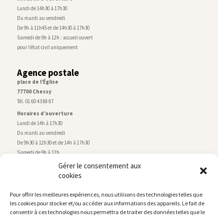
Lundi de 14h30 à 17h30
Du mardi au vendredi
De 9h à 11h45 et de 14h30 à 17h30
Samedi de 9h à 12h : accueil ouvert
pour l’état civil uniquement
Agence postale
place de l’Église
77700 Chessy
Tél. 01 60 43 88 87
Horaires d’ouverture
Lundi de 14h à 17h30
Du mardi au vendredi
De 9h30 à 12h30 et de 14h à 17h30
Samedi de 9h à 12h
Gérer le consentement aux
cookies
Service technique
Centre technique municipal
Pour offrir les meilleures expériences, nous utilisons des technologies telles que
rue de Montry
–
77700 Chessy
les cookies pour stocker et/ou accéder aux informations des appareils. Le fait de
Tél. 01 60 43 52 63
consentir à ces technologies nous permettra de traiter des données telles que le