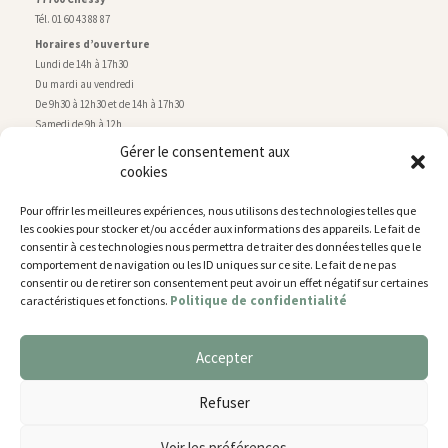
Tél. 01 60 43 88 87
Horaires d’ouverture
Lundi de 14h à 17h30
Du mardi au vendredi
De 9h30 à 12h30 et de 14h à 17h30
Samedi de 9h à 12h
Gérer le consentement aux
cookies
Service technique
Centre technique municipal
Pour offrir les meilleures expériences, nous utilisons des technologies telles que
rue de Montry
–
77700 Chessy
les cookies pour stocker et/ou accéder aux informations des appareils. Le fait de
Tél. 01 60 43 52 63
consentir à ces technologies nous permettra de traiter des données telles que le
Horaires d’ouverture
comportement de navigation ou les ID uniques sur ce site. Le fait de ne pas
Lundi, mardi et jeudi
consentir ou de retirer son consentement peut avoir un effet négatif sur certaines
Politique de confidentialité
caractéristiques et fonctions.
De 9h à 11h45 et de 14h30 à 17h30
Mercredi de 14h30 à 17h30
Vendredi de 14h30 à 17h
Accepter
Nous utilisons des cookies pour vous offrir la meilleure
expérience sur notre site.
Plan du site
Refuser
You can find out more about which cookies we are using or
Mentions légales
switch them off in
settings
.
Accessibilité
Voir les préférences