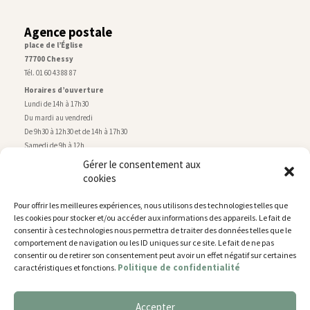
Agence postale
place de l’Église
77700 Chessy
Tél. 01 60 43 88 87
Horaires d’ouverture
Lundi de 14h à 17h30
Du mardi au vendredi
De 9h30 à 12h30 et de 14h à 17h30
Samedi de 9h à 12h
Gérer le consentement aux
cookies
Service technique
Centre technique municipal
Pour offrir les meilleures expériences, nous utilisons des technologies telles que
rue de Montry
–
77700 Chessy
les cookies pour stocker et/ou accéder aux informations des appareils. Le fait de
Tél. 01 60 43 52 63
consentir à ces technologies nous permettra de traiter des données telles que le
Horaires d’ouverture
comportement de navigation ou les ID uniques sur ce site. Le fait de ne pas
Lundi, mardi et jeudi
consentir ou de retirer son consentement peut avoir un effet négatif sur certaines
Politique de confidentialité
caractéristiques et fonctions.
De 9h à 11h45 et de 14h30 à 17h30
Mercredi de 14h30 à 17h30
Vendredi de 14h30 à 17h
Accepter